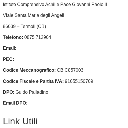
Istituto Comprensivo Achille Pace Giovanni Paolo II
Viale Santa Maria degli Angeli
86039 – Termoli (CB)
Telefono:
0875 712904
Email:
cbic857003@istruzione.it
PEC:
cbic857003@pec.istruzione.it
Codice Meccanografico:
CBIC857003
Codice Fiscale e Partita IVA:
91055150709
DPO:
Guido Palladino
Email DPO:
guido.palladino.dpo@gmail.com
Link Utili