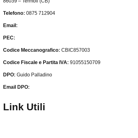
86039 – Termoli (CB)
Telefono:
0875 712904
Email:
cbic857003@istruzione.it
PEC:
cbic857003@pec.istruzione.it
Codice Meccanografico:
CBIC857003
Codice Fiscale e Partita IVA:
91055150709
DPO:
Guido Palladino
Email DPO:
guido.palladino.dpo@gmail.com
Link Utili
Amministrazione Trasparente