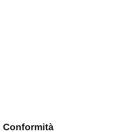
MIUR
Iscrizioni Online
USR
Scuola in chiaro
POLIS
INDIRE
Iprase
Riviste specializzate
PNSD
Scuola futura
Conformità