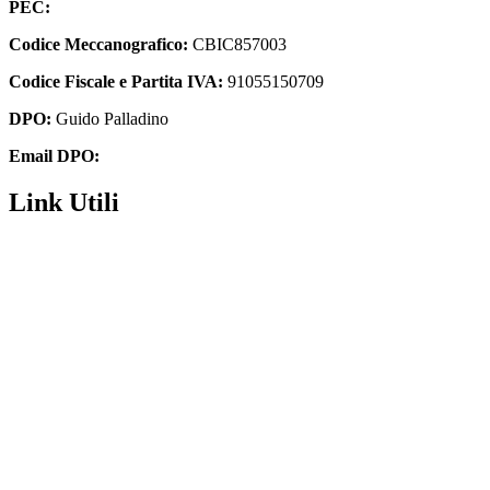
PEC:
cbic857003@pec.istruzione.it
Codice Meccanografico:
CBIC857003
Codice Fiscale e Partita IVA:
91055150709
DPO:
Guido Palladino
Email DPO:
guido.palladino.dpo@gmail.com
Link Utili
Amministrazione Trasparente
MIUR
Iscrizioni Online
USR
Scuola in chiaro
POLIS
INDIRE