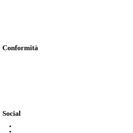
Iprase
Riviste specializzate
PNSD
Scuola futura
Conformità
Privacy Policy
Dichiarazione di Accessibilità
Note legali
Accesso Riservato
Social