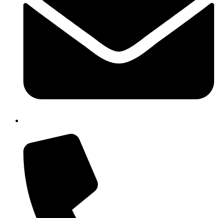
cbic857003@istruzione.it