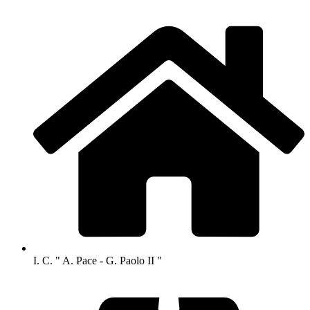
I. C. " A. Pace - G. Paolo II "