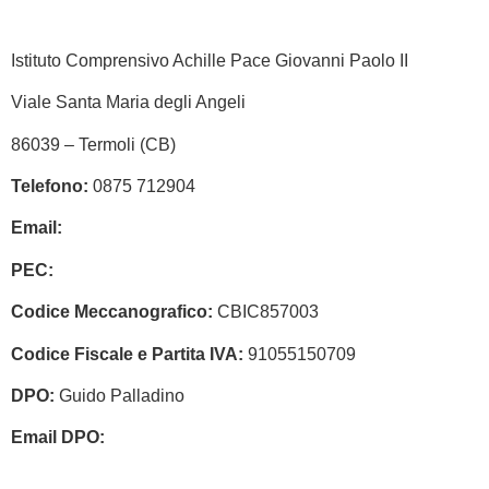
Istituto Comprensivo Achille Pace Giovanni Paolo II
Viale Santa Maria degli Angeli
86039 – Termoli (CB)
Telefono:
0875 712904
Email:
cbic857003@istruzione.it
PEC:
cbic857003@pec.istruzione.it
Codice Meccanografico:
CBIC857003
Codice Fiscale e Partita IVA:
91055150709
DPO:
Guido Palladino
Email DPO:
guido.palladino.dpo@gmail.com