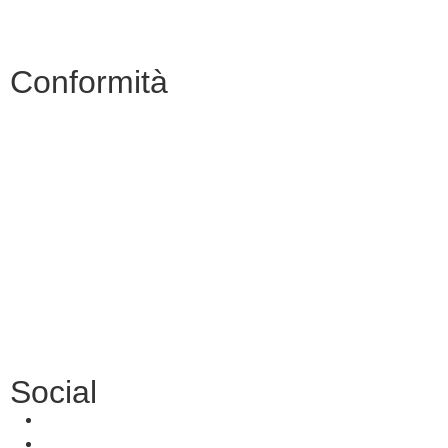
Scuola futura
Conformità
Privacy Policy
Dichiarazione di Accessibilità
Note legali
Accesso Riservato
Social