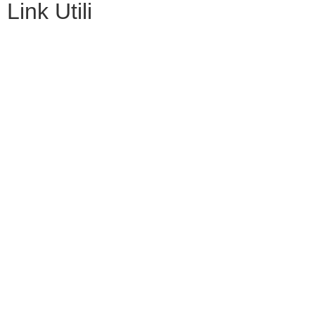
Link Utili
Amministrazione Trasparente
MIUR
Iscrizioni Online
USR
Scuola in chiaro
POLIS
INDIRE
Iprase
Riviste specializzate
PNSD