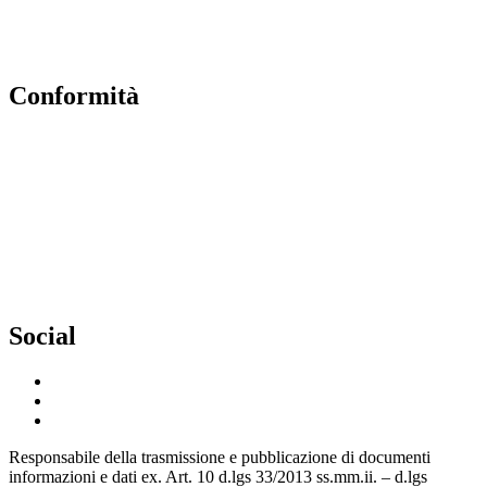
PNSD
Scuola futura
Conformità
Privacy Policy
Dichiarazione di Accessibilità
Note legali
Accesso Riservato
Social
Responsabile della trasmissione e pubblicazione di documenti
informazioni e dati ex. Art. 10 d.lgs 33/2013 ss.mm.ii. – d.lgs