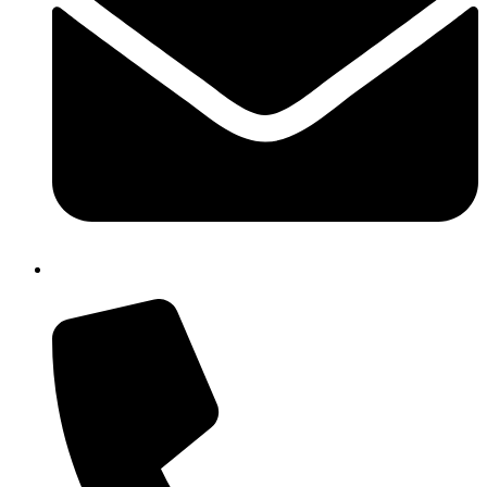
cbic857003@istruzione.it