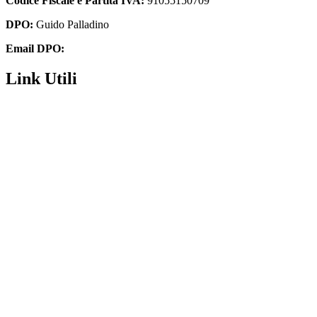
Codice Fiscale e Partita IVA:
91055150709
DPO:
Guido Palladino
Email DPO:
guido.palladino.dpo@gmail.com
Link Utili
Amministrazione Trasparente
MIUR
Iscrizioni Online
USR
Scuola in chiaro
POLIS
INDIRE
Iprase
Riviste specializzate