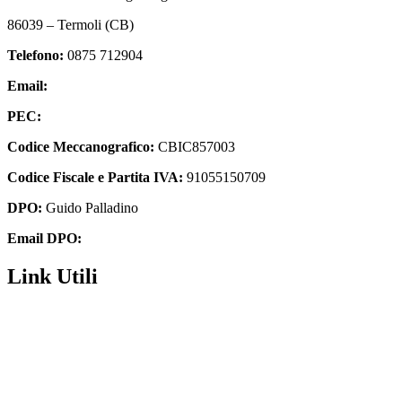
86039 – Termoli (CB)
Telefono:
0875 712904
Email:
cbic857003@istruzione.it
PEC:
cbic857003@pec.istruzione.it
Codice Meccanografico:
CBIC857003
Codice Fiscale e Partita IVA:
91055150709
DPO:
Guido Palladino
Email DPO:
guido.palladino.dpo@gmail.com
Link Utili
Amministrazione Trasparente
MIUR
Iscrizioni Online