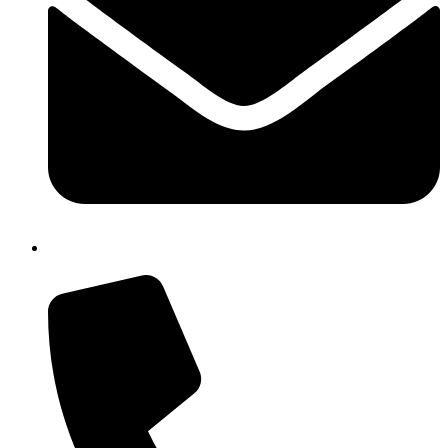
cbic857003@istruzione.it