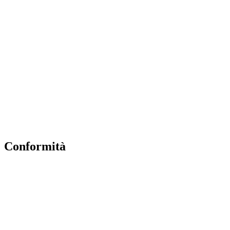
USR
Scuola in chiaro
POLIS
INDIRE
Iprase
Riviste specializzate
PNSD
Scuola futura
Conformità
Privacy Policy
Dichiarazione di Accessibilità
Note legali
Accesso Riservato