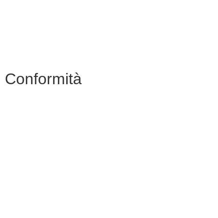
Riviste specializzate
PNSD
Scuola futura
Conformità
Privacy Policy
Dichiarazione di Accessibilità
Note legali
Accesso Riservato