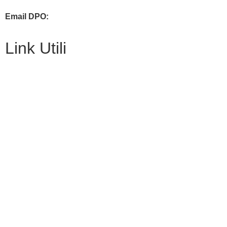
Email DPO:
guido.palladino.dpo@gmail.com
Link Utili
Amministrazione Trasparente
MIUR
Iscrizioni Online
USR
Scuola in chiaro
POLIS
INDIRE
Iprase