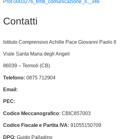
Prot-0003276_timb_comunicazione_n._346
Contatti
Istituto Comprensivo Achille Pace Giovanni Paolo II
Viale Santa Maria degli Angeli
86039 – Termoli (CB)
Telefono:
0875 712904
Email:
cbic857003@istruzione.it
PEC:
cbic857003@pec.istruzione.it
Codice Meccanografico:
CBIC857003
Codice Fiscale e Partita IVA:
91055150709
DPO:
Guido Palladino