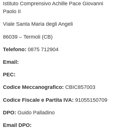
Istituto Comprensivo Achille Pace Giovanni
Ammini
Paolo II
MIUR
Viale Santa Maria degli Angeli
Iscrizi
86039 – Termoli (CB)
USR
Telefono:
0875 712904
Scuola 
Email:
cbic857003@istruzione.it
POLIS
PEC:
cbic857003@pec.istruzione.it
INDIR
Codice Meccanografico:
CBIC857003
Iprase
Codice Fiscale e Partita IVA:
91055150709
Riviste
DPO:
Guido Palladino
PNSD
Email DPO:
guido.palladino.dpo@gmail.com
Scuola 