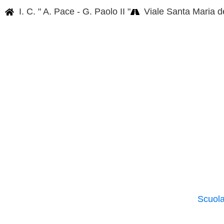
I. C. " A. Pace - G. Paolo II "
Viale Santa Maria d
Scuol