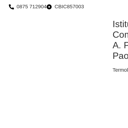
e.it
0875 712904
CBIC857003
Isti
Com
A. 
Pao
Termol