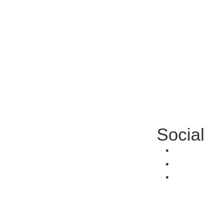
strazione Trasparente
Privacy Policy
Dichiarazione d
oni Online
Note legali
Accesso Riser
in chiaro
Social
E
 specializzate
futura