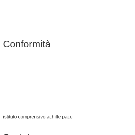
Riviste specializzate
PNSD
Scuola futura
Conformità
Privacy Policy
Dichiarazione di Accessibilità
Note legali
Accesso Riservato