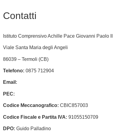
Contatti
Istituto Comprensivo Achille Pace Giovanni Paolo II
Viale Santa Maria degli Angeli
86039 – Termoli (CB)
Telefono:
0875 712904
Email:
cbic857003@istruzione.it
PEC:
cbic857003@pec.istruzione.it
Codice Meccanografico:
CBIC857003
Codice Fiscale e Partita IVA:
91055150709
DPO:
Guido Palladino