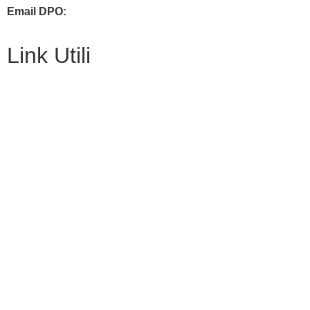
Email DPO:
guido.palladino.dpo@gmail.com
Link Utili
Amministrazione Trasparente
MIUR
Iscrizioni Online
USR
Scuola in chiaro
POLIS
INDIRE
Iprase