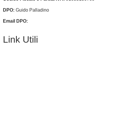
DPO:
Guido Palladino
Email DPO:
guido.palladino.dpo@gmail.com
Link Utili
Amministrazione Trasparente
MIUR
Iscrizioni Online
USR
Scuola in chiaro
POLIS
INDIRE