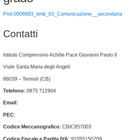
Prot-0006693_timb_03_Comunicazione__secondaria
Contatti
Istituto Comprensivo Achille Pace Giovanni Paolo II
Viale Santa Maria degli Angeli
86039 – Termoli (CB)
Telefono:
0875 712904
Email:
cbic857003@istruzione.it
PEC:
cbic857003@pec.istruzione.it
Codice Meccanografico:
CBIC857003
Codice Fiscale e Partita IVA:
91055150709